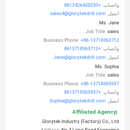
واتساپ:
+8613426420230
ایمیل:
sales4@glorytekdrill.com
Ms. Jane
Job Title:
sales
Business Phone:
+86-13718363712
واتساپ:
+8613718363712
ایمیل:
Jane@glorytekdrill.com
Ms. Sophia
Job Title:
sales
Business Phone:
+86-13718365937
واتساپ:
+8613718365937
ایمیل:
Sophia@glorytekdrill.com
Affiliated Agency
Glorytek Industry (Factory) Co., Ltd.
Address:
No.3 Long Road Economic