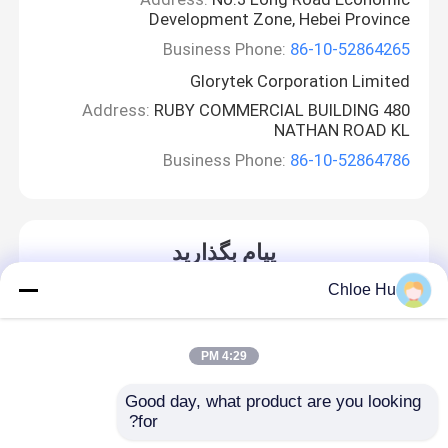
Development Zone, Hebei Province
Business Phone:
86-10-52864265
Glorytek Corporation Limited
Address:
RUBY COMMERCIAL BUILDING 480
NATHAN ROAD KL
Business Phone:
86-10-52864786
پیام بگذارید
ما به زودی با شما تماس خواهیم گرفت
Chloe Hu
4:29 PM
Good day, what product are you looking 
for?