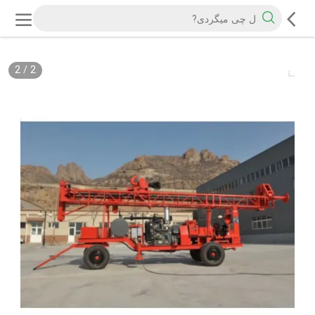
2
/
2