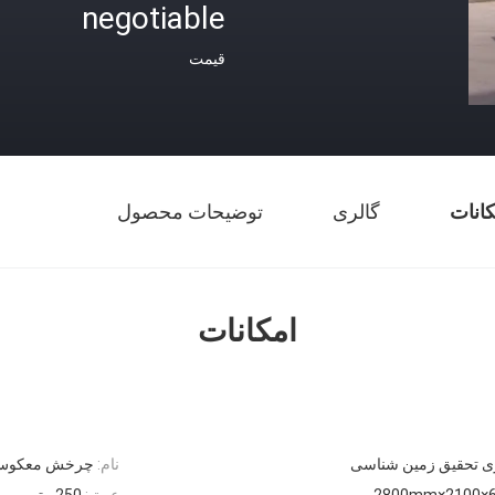
negotiable
قیمت
کانات
گالری
توضیحات محصول
امکانات
ی تحقیق زمین شناسی
نام:
چرخش معکوس چا
630
عمق:
250 متر