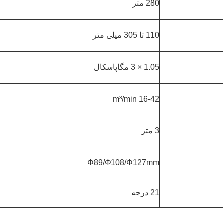
280 متر
110 تا 305 میلی متر
1.05 × 3 مگاپاسکال
16-42 m³/min
3 متر
Φ89/Φ108/Φ127mm
21 درجه