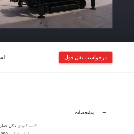
درخواست نقل قول
ام
مشخصات
کلمه کلیدی:
دکل حفار
بعد، ابعاد، اندازه:
0×2100×2800mm