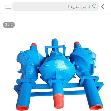
3
/
2