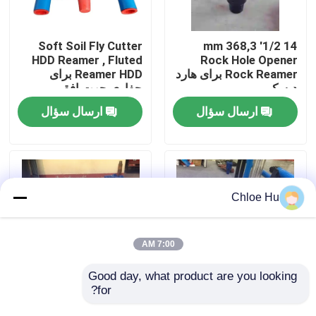
تور کارخانه
Soft Soil Fly Cutter
14 1/2' 368,3 mm
HDD Reamer , Fluted
Rock Hole Opener
Rock Reamer برای هارد
Reamer HDD برای
کنترل کیفیت
دیسک
حفاری جهت افقی
ارسال سؤال
ارسال سؤال
اخبار
موارد
Chloe Hu
درخواست نقل قول
7:00 AM
ماشین آلات حفاری
Good day, what product are you looking 
for?
محفظه HDD مخروطی
دوغاب گل و لای HDD
غلتکی TCI با قطر
Reamer، سوراخ بازکن
دکل حفاری چاه آب