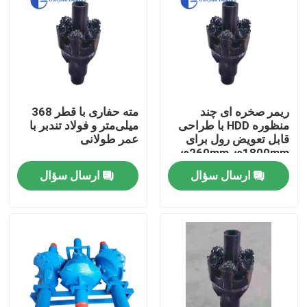
ریمر صخره ای چند
مته حفاری با قطر 368
منظوره HDD با طراحی
میلی‌متر و فولاد تندبر با
قابل تعویض رول برای
عمر طولانی
φ260mm-φ1800mm
ریمینگ حفاری ساختمانی
ارسال سؤال
ارسال سؤال
صفحه اصلی
محصولات
درباره ما