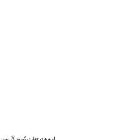
لوله های حفاری گمانه 76 میلی متری 1/1.5/2/3 متر میله حفاری چاه آب طولانی با جوش اصطکاکی