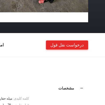
درخواست نقل قول
ام
مشخصات
کلمه کلیدی:
میله حفاری چاه آ
قطر خارجی:
76 میلی متر