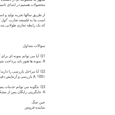
محصولات هستیم.در ابتدای تاسیس، گواهینامه CQC و
از طریق سالها تجربه تولید و ا
است.ما به فلسفه تجارت "اول کیف
که یک رابطه تجاری طولانی مدت 
سوالات متداول:
Q1: آیا می توانم نمونه ای برای آزمایش داشته باشم؟
A: نمونه ها هنوز باید پرداخت شوند، اما قیمت با تخفیف قابل ارائه است.
Q2: آیا مراحل بازرسی را دارید؟
A: 100٪ بازرسی و آزمایش دقیق برای هر سفارش قبل از بسته بندی.
Q3: چگونه می توانم خدمات پس از فروش را دریافت کنم؟
A: جایگزینی رایگان پس از مشکلات ناشی از کیفیت محصول ما فراهم می کند.
جین چنگ
نماینده فروش