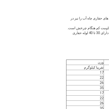
ص، این نوع میله های حفاری چاه آب را نیز در
 مقاومت کم هنگام چرخش است.
در مورد بسته بندی، یک بسته میله حفاری چاه آب توسط یک مجموعه قاب فولادی بسته بندی می شود و یک بسته دارای 30 تا 40 لوله حفاری
وزن
تقریبا کیلوگرم
17
22
26
35
17
22
26
35