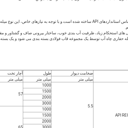
لوله مته سوراخ سوراخ ما بر اساس استانداردهای API ساخته شده است.و با توجه به نیازهای خا
.
گی های استحکام زیاد، ظرفیت آب بندی خوب، ساختار بیرونی صاف و گشتاور و
ضخامت دیوار
طول
آچار تخت
میلی متر
میلی متر
میلی متر
1000
1500
57
2000
3000
5.5
1000
1500
2000
65
3000