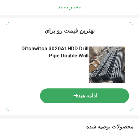
بیشتر ببینید
بهترين قيمت رو براي
Ditchwitch 3020At HDD Drill
Pipe Double Wall
ادامه هید
محصولات توصیه شده