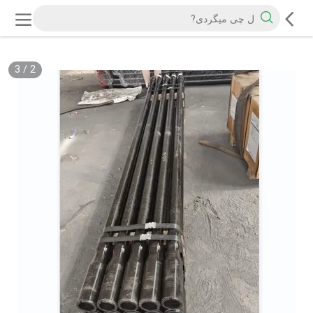
3
/
2