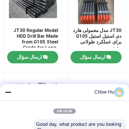
تور کارخانه
JT30 مدل معمولی هارد
JT30 Regular Model
کنترل کیفیت
دی استیل استیل G105
HDD Drill Bar Made
برای عملکرد طولانی
from G105 Steel
مدت
Grade for Long-
اخبار
Lasting
ارسال سؤال
ارسال سؤال
موارد
درخواست نقل قول
Chloe Hu
ماشین آلات حفاری
10:46 AM
Good day, what product are you looking 
دکل حفاری چاه آب