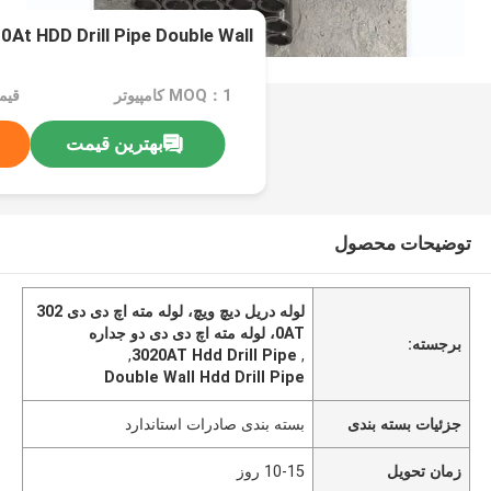
0At HDD Drill Pipe Double Wall
MOQ：1 کامپیوتر
قیمت：e
بهترین قیمت
توضیحات محصول
لوله دریل دیچ ویچ، لوله مته اچ دی دی 302
0AT، لوله مته اچ دی دی دو جداره
برجسته:
,
3020AT Hdd Drill Pipe
,
Double Wall Hdd Drill Pipe
جزئیات بسته بندی
بسته بندی صادرات استاندارد
زمان تحویل
10-15 روز