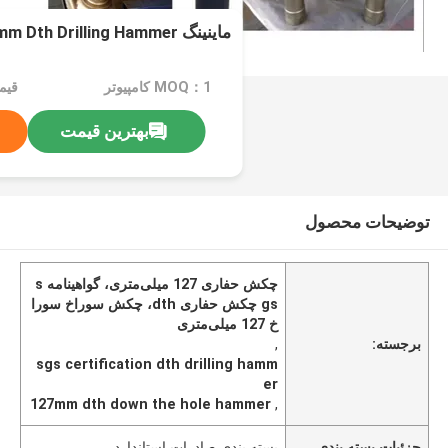
ماینینگ 127mm Dth Drilling Hammer گواهی SGS
MOQ：1 کامپیوتر
قیمت：e
بهترین قیمت
توضیحات محصول
چکش حفاری 127 میلی‌متری، گواهینامه s
gs چکش حفاری dth، چکش سوراخ سورا
خ 127 میلی‌متری
برجسته:
,
sgs certification dth drilling hamm
er
127mm dth down the hole hammer
,
جزئیات بسته بندی
بسته بندی صادرات استاندارد