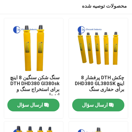
محصولات توصیه شده
چکش DTH پرفشار 8
سنگ شکن سنگین 8 اینچ
اینچ DHD380 GL380SK
DTH DHD380 Gl380sk
برای حفاری سنگ
برای استخراج سنگ و
صفحه اصلی
انفجار
ارسال سؤال
ارسال سؤال
محصولات
درباره ما