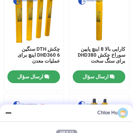
تور کارخانه
کنترل کیفیت
کارایی بالا 8 اینچ پایین
چکش DTH سنگین
اخبار
سوراخ چکش DHD380
DHD360 6 اینچ برای
برای سنگ سخت
عملیات معدن
موارد
ارسال سؤال
ارسال سؤال
درخواست نقل قول
ماشین آلات حفاری
Chloe Hu
دکل حفاری چاه آب
8:15 AM