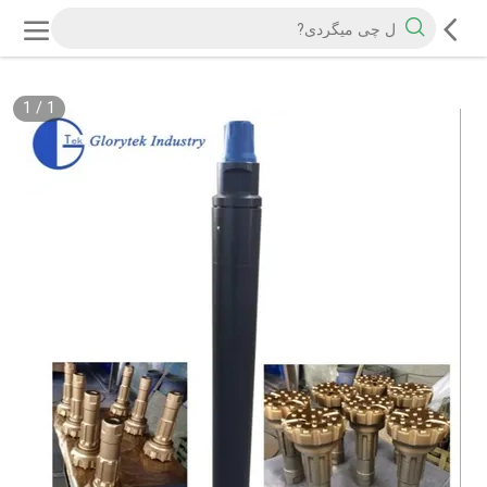
1
/
1